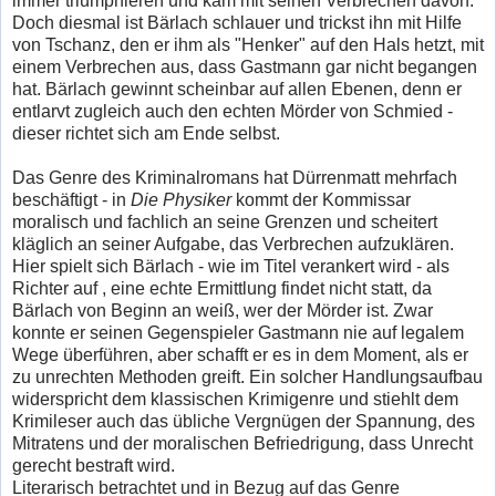
immer triumphieren und kam mit seinen Verbrechen davon.
Doch diesmal ist Bärlach schlauer und trickst ihn mit Hilfe
von Tschanz, den er ihm als "Henker" auf den Hals hetzt, mit
einem Verbrechen aus, dass Gastmann gar nicht begangen
hat. Bärlach gewinnt scheinbar auf allen Ebenen, denn er
entlarvt zugleich auch den echten Mörder von Schmied -
dieser richtet sich am Ende selbst.
Das Genre des Kriminalromans hat Dürrenmatt mehrfach
beschäftigt - in
Die Physiker
kommt der Kommissar
moralisch und fachlich an seine Grenzen und scheitert
kläglich an seiner Aufgabe, das Verbrechen aufzuklären.
Hier spielt sich Bärlach - wie im Titel verankert wird - als
Richter auf , eine echte Ermittlung findet nicht statt, da
Bärlach von Beginn an weiß, wer der Mörder ist. Zwar
konnte er seinen Gegenspieler Gastmann nie auf legalem
Wege überführen, aber schafft er es in dem Moment, als er
zu unrechten Methoden greift. Ein solcher Handlungsaufbau
widerspricht dem klassischen Krimigenre und stiehlt dem
Krimileser auch das übliche Vergnügen der Spannung, des
Mitratens und der moralischen Befriedrigung, dass Unrecht
gerecht bestraft wird.
Literarisch betrachtet und in Bezug auf das Genre